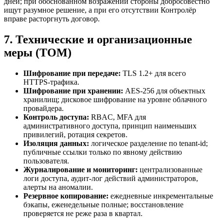
дней; при обоснованном возражении стороны добросовестно
ищут разумное решение, а при его отсутствии Контролёр
вправе расторгнуть договор.
7. Технические и организационные
меры (TOM)
Шифрование при передаче:
TLS 1.2+ для всего
HTTPS-трафика.
Шифрование при хранении:
AES-256 для объектных
хранилищ; дисковое шифрование на уровне облачного
провайдера.
Контроль доступа:
RBAC, MFA для
административного доступа, принцип наименьших
привилегий, ротация секретов.
Изоляция данных:
логическое разделение по tenant-id;
публичные ссылки только по явному действию
пользователя.
Журналирование и мониторинг:
централизованные
логи доступа, аудит-лог действий администраторов,
алерты на аномалии.
Резервное копирование:
ежедневные инкрементальные
бэкапы, еженедельные полные; восстановление
проверяется не реже раза в квартал.