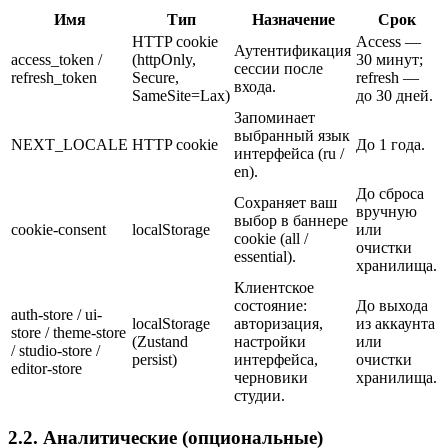
Имя
Тип
Назначение
Срок
HTTP cookie
Access —
Аутентификация
access_token /
(httpOnly,
30 минут;
сессии после
refresh_token
Secure,
refresh —
входа.
SameSite=Lax)
до 30 дней.
Запоминает
выбранный язык
NEXT_LOCALE
HTTP cookie
До 1 года.
интерфейса (ru /
en).
До сброса
Сохраняет ваш
вручную
выбор в баннере
cookie-consent
localStorage
или
cookie (all /
очистки
essential).
хранилища.
Клиентское
состояние:
До выхода
auth-store / ui-
localStorage
авторизация,
из аккаунта
store / theme-store
(Zustand
настройки
или
/ studio-store /
persist)
интерфейса,
очистки
editor-store
черновики
хранилища.
студии.
2.2. Аналитические (опциональные)