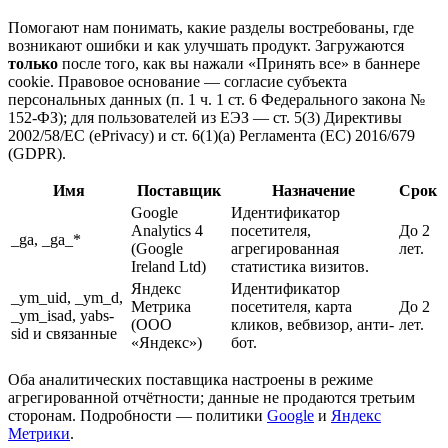
Помогают нам понимать, какие разделы востребованы, где
возникают ошибки и как улучшать продукт. Загружаются
только
после того, как вы нажали «Принять все» в баннере
cookie. Правовое основание — согласие субъекта
персональных данных (п. 1 ч. 1 ст. 6 Федерального закона №
152-ФЗ); для пользователей из ЕЭЗ — ст. 5(3) Директивы
2002/58/EC (ePrivacy) и ст. 6(1)(a) Регламента (ЕС) 2016/679
(GDPR).
Имя
Поставщик
Назначение
Срок
Google
Идентификатор
Analytics 4
посетителя,
До 2
_ga, _ga_*
(Google
агрегированная
лет.
Ireland Ltd)
статистика визитов.
Яндекс
Идентификатор
_ym_uid, _ym_d,
Метрика
посетителя, карта
До 2
_ym_isad, yabs-
(ООО
кликов, вебвизор, анти-
лет.
sid и связанные
«Яндекс»)
бот.
Оба аналитических поставщика настроены в режиме
агрегированной отчётности; данные не продаются третьим
сторонам. Подробности — политики
Google
и
Яндекс
Метрики
.