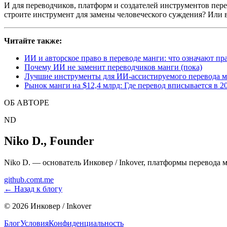
И для переводчиков, платформ и создателей инструментов пере
строите инструмент для замены человеческого суждения? Или 
Читайте также:
ИИ и авторское право в переводе манги: что означают п
Почему ИИ не заменит переводчиков манги (пока)
Лучшие инструменты для ИИ-ассистируемого перевода м
Рынок манги на $12,4 млрд: Где перевод вписывается в 2
ОБ АВТОРЕ
ND
Niko D.
,
Founder
Niko D. — основатель Инковер / Inkover, платформы перевода 
github.com
t.me
←
Назад к блогу
©
2026
Инковер / Inkover
Блог
Условия
Конфиденциальность