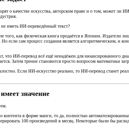
орят о качестве искусства, авторском праве и о том, может ли 
дустрия.
й не иметь ИИ-переведённый текст?
 того, как физическая книга продаётся в Японии. Издатели лиц
. Но если сам процесс создания является алгоритмическим, и ко
кт, что ИИ-перевод всё ещё ненадёжен для нюансированного диа
ется. Затем трение становится просто вопросом математики затр
лостно. Если ИИ-искусство реально, то ИИ-перевод станет реаль
 имеет значение
уем.
 контента в форме манги, то да, полностью автоматизированн
рировать 100 произведений в месяц. Некоторые были бы расхо