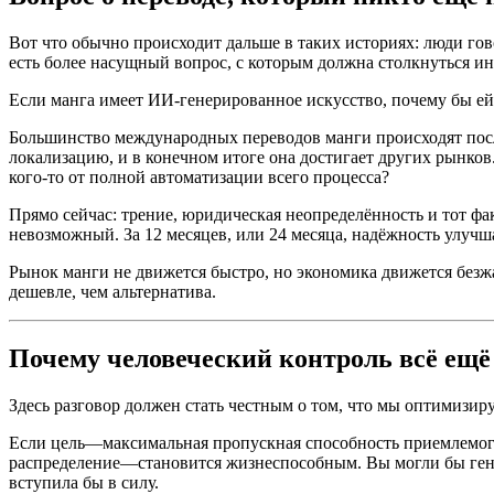
Вот что обычно происходит дальше в таких историях: люди гов
есть более насущный вопрос, с которым должна столкнуться ин
Если манга имеет ИИ-генерированное искусство, почему бы е
Большинство международных переводов манги происходят после
локализацию, и в конечном итоге она достигает других рынков
кого-то от полной автоматизации всего процесса?
Прямо сейчас: трение, юридическая неопределённость и тот фа
невозможный. За 12 месяцев, или 24 месяца, надёжность улучша
Рынок манги не движется быстро, но экономика движется безжа
дешевле, чем альтернатива.
Почему человеческий контроль всё ещё
Здесь разговор должен стать честным о том, что мы оптимизир
Если цель—максимальная пропускная способность приемлемого
распределение—становится жизнеспособным. Вы могли бы гене
вступила бы в силу.