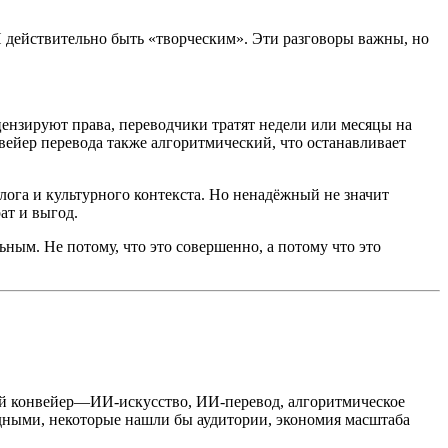
ИИ действительно быть «творческим». Эти разговоры важны, но
ензируют права, переводчики тратят недели или месяцы на
нвейер перевода также алгоритмический, что останавливает
лога и культурного контекста. Но ненадёжный не значит
ат и выгод.
ным. Не потому, что это совершенно, а потому что это
ый конвейер—ИИ-искусство, ИИ-перевод, алгоритмическое
дными, некоторые нашли бы аудитории, экономия масштаба