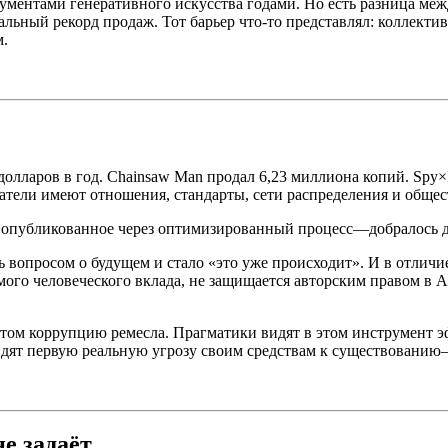
ментами генеративного искусства годами. Но есть разница межд
ьный рекорд продаж. Тот барьер что-то представлял: коллектив
м.
олларов в год. Chainsaw Man продал 6,23 миллиона копий. Spy×
датели имеют отношения, стандарты, сети распределения и обще
опубликованное через оптимизированный процесс—добралось до
ть вопросом о будущем и стало «это уже происходит». И в отли
имого человеческого вклада, не защищается авторским правом в
этом коррупцию ремесла. Прагматики видят в этом инструмент э
идят первую реальную угрозу своим средствам к существовани
е задаёт