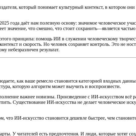
дателя, который понимает культурный контекст, в котором они ра
25 года даёт нам полезную основу: значимое человеческое участ
ет значение, что смешно, что стоит сохранить—является частью 
 этого принципа: помощь ИИ в служении человеческому творчеств
екст и скорость. Но человек сохраняет контроль. Это не ностал
ому небезразличен результат.
юдаете, как ваше ремесло становится категорией входных данн
стура, которую алгоритм может выучить и воспроизвести.
 исполнение важнее новизны. Произведение с ИИ-искусством всё 
купить. Существование ИИ-искусства не делает человеческое ис
м, что ИИ-искусство становится дешевле быстрее, чем становится
арты. У читателей есть предпочтения. И люди, которые хотят соз