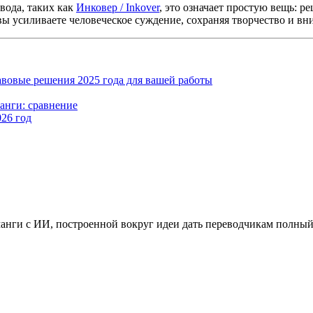
вода, таких как
Инковер / Inkover
, это означает простую вещь: р
вы усиливаете человеческое суждение, сохраняя творчество и вн
равовые решения 2025 года для вашей работы
анги: сравнение
026 год
манги с ИИ, построенной вокруг идеи дать переводчикам полный