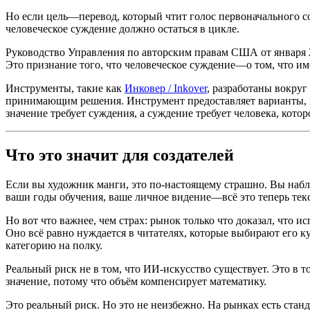
Но если цель—перевод, который чтит голос первоначального соз
человеческое суждение должно остаться в цикле.
Руководство Управления по авторским правам США от января 20
Это признание того, что человеческое суждение—о том, что име
Инструменты, такие как
Инковер / Inkover
, разработаны вокруг
принимающим решения. Инструмент предоставляет варианты, конт
значение требует суждения, а суждение требует человека, котор
Что это значит для создателей
Если вы художник манги, это по-настоящему страшно. Вы набл
ваши годы обучения, ваше личное видение—всё это теперь тек
Но вот что важнее, чем страх: рынок только что доказал, что
Оно всё равно нуждается в читателях, которые выбирают его 
категорию на полку.
Реальный риск не в том, что ИИ-искусство существует. Это в то
значение, потому что объём компенсирует математику.
Это реальный риск. Но это не неизбежно. На рынках есть станд