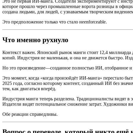
Это не первая ИИ-манга. Создатели экспериментируют с инстру
которое прошло через промышленные ворота розницы в официал
создана людьми, для людей, с узнаваемым творческим видение
Это предположение только что стало неenforceable.
Что именно рухнуло
Контекст важен. Японский рынок манги стоит 12,4 миллиарда д
копий. Индустрия не маленькая, и она не движется быстро. Из
Но это произведение—созданное полностью ИИ, отобранное и 
Это момент, когда «когда произойдёт ИИ-манга» перестало бы
2025 года, согласно которому контент, созданный ИИ без знач
тем, как двигаться вперёд.
Индустрия манги теперь разделена. Традиционалисты видят в 
Издатели видят потенциальное снижение затрат. Художники в
Обе реакции справедливы.
Вопрос о переводе, который никто ещё н