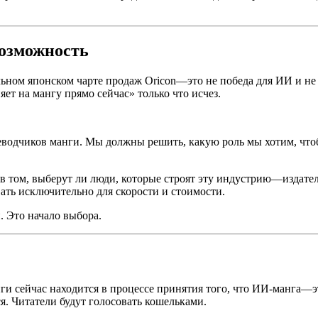
возможность
ом японском чарте продаж Oricon—это не победа для ИИ и не п
ет на мангу прямо сейчас» только что исчез.
еводчиков манги. Мы должны решить, какую роль мы хотим, чтоб
в том, выберут ли люди, которые строят эту индустрию—издате
ать исключительно для скорости и стоимости.
. Это начало выбора.
 сейчас находится в процессе принятия того, что ИИ-манга—это
я. Читатели будут голосовать кошельками.