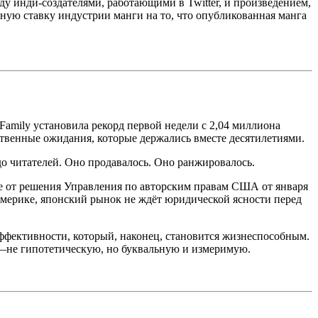
у инди-создателями, работающими в Twitter, и произведением,
ную ставку индустрии манги на то, что опубликованная манга
Family установила рекорд первой недели с 2,04 миллиона
ственные ожидания, которые держались вместе десятилетиями.
 читателей. Оно продавалось. Оно ранжировалось.
чие от решения Управления по авторским правам США от января
 Америке, японский рынок не ждёт юридической ясности перед
ффективности, который, наконец, становится жизнеспособным.
ю—не гипотетическую, но буквальную и измеримую.