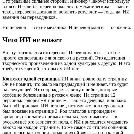
Это реальные сильные стороны. Инковер / Inkover использует
их все. И если бы перевод был чисто механическим — найти
текст, перевести дословно, вставить результат — тогда да, ИИ
заменил бы переводчиков.
Но перевод — это не механика. И перевод манги — особенно.
Чего ИИ не может
Вот тут начинается интересное. Перевод манги — это не
просто конвертация с японского на русский. Это адаптация
творческого произведения из одной культуры в другую. И это
требует суждений, которых у ИИ нет.
Контекст одной страницы.
ИИ видит ровно одну страницу.
Он не помнит, что было на предыдущей и не знает, что будет
на следующей. Это порождает лавину ошибок, которые
особенно болезненны в русском языке. На странице 12
персонаж говорит «Я пришёл» — но это девушка, и должно
быть «Я пришла». ИИ не знает, потому что пол персонажа
был показан на странице 3. Род глаголов в прошедшем
времени, окончания прилагательных, местоимения — в
русском всё это зависит от пола, а ИИ приходится угадывать
заново на каждой странице. То же самое со стилем общения:
один персонаж говорит «ты», другой «вы» — и на каждой