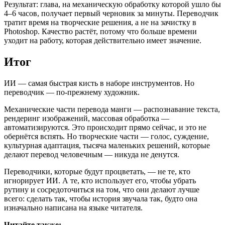
Результат: глава, на механическую обработку которой ушло бы
4–6 часов, получает первый черновик за минуты. Переводчик
тратит время на творческие решения, а не на зачистку в
Photoshop. Качество растёт, потому что больше времени
уходит на работу, которая действительно имеет значение.
Итог
ИИ — самая быстрая кисть в наборе инструментов. Но
переводчик — по-прежнему художник.
Механические части перевода манги — распознавание текста,
рендеринг изображений, массовая обработка —
автоматизируются. Это происходит прямо сейчас, и это не
обернётся вспять. Но творческие части — голос, суждение,
культурная адаптация, тысяча маленьких решений, которые
делают перевод человечным — никуда не денутся.
Переводчики, которые будут процветать, — не те, кто
игнорирует ИИ. А те, кто использует его, чтобы убрать
рутину и сосредоточиться на том, что они делают лучше
всего: сделать так, чтобы история звучала так, будто она
изначально написана на языке читателя.
Читайте также: