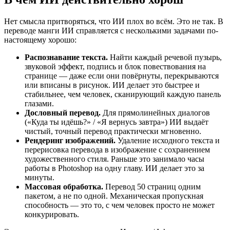
Нет смысла притворяться, что ИИ плох во всём. Это не так. В
переводе манги ИИ справляется с несколькими задачами по-
настоящему хорошо:
Распознавание текста.
Найти каждый речевой пузырь,
звуковой эффект, подпись и блок повествования на
странице — даже если они повёрнуты, перекрываются
или вписаны в рисунок. ИИ делает это быстрее и
стабильнее, чем человек, сканирующий каждую панель
глазами.
Дословный перевод.
Для прямолинейных диалогов
(«Куда ты идёшь?» / «Я вернусь завтра») ИИ выдаёт
чистый, точный перевод практически мгновенно.
Рендеринг изображений.
Удаление исходного текста и
перерисовка перевода в изображение с сохранением
художественного стиля. Раньше это занимало часы
работы в Photoshop на одну главу. ИИ делает это за
минуты.
Массовая обработка.
Перевод 50 страниц одним
пакетом, а не по одной. Механическая пропускная
способность — это то, с чем человек просто не может
конкурировать.