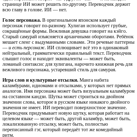
странице ИИ может решить по-другому. Переводчик держит
всю главу в голове. ИИ — нет.
Голос персонажа.
В оригинальном японском каждый
персонаж говорит по-разному. Хулиган использует грубые,
сокращённые формы. Вежливая девушка говорит на кэйго.
Старый самурай изъясняется архаичными оборотами. Ребёнок
мешает сленг с выдуманными словами. Эти речевые паттерны
—
и есть персонаж
. ИИ сплющивает всё это в одинаковый
нейтральный, грамматически правильный текст. Переводчик
слышит голос и находит эквиваленты — может быть,
ломаный синтаксис для хулигана, нарочито книжная речь для
вежливого персонажа, устаревший стиль для самурая.
Игра слов и культурные отсылки.
Манга набита
каламбурами, идиомами и отсылками, у которых нет прямых
аналогов. Имя персонажа может быть визуальным каламбуром
на составном кандзи. Шутка может строиться на двойном
значении слова, которое в русском языке никакого двойного
значения не имеет. ИИ переводит поверхностное значение.
Переводчик придумывает новую шутку, которая работает на
целевом языке — может быть, другой каламбур, может быть,
локализованную отсылку, может быть, полностью
переписанный гэг, который передаёт тот же комедийный
ритм.