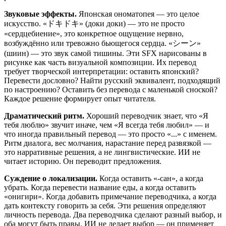
Звуковые эффекты.
Японская ономатопея — это целое
искусство. «ドキドキ» (доки доки) — это не просто
«сердцебиение», это конкретное ощущение нервно,
возбуждённо или тревожно бьющегося сердца. «シーン»
(шиин) — это звук самой тишины. Эти SFX нарисованы в
рисунке как часть визуальной композиции. Их перевод
требует творческой интерпретации: оставить японский?
Перевести дословно? Найти русский эквивалент, подходящий
по настроению? Оставить без перевода с маленькой сноской?
Каждое решение формирует опыт читателя.
Драматический ритм.
Хороший переводчик знает, что «Я
тебя люблю» звучит иначе, чем «Я всегда тебя любил» — и
что иногда правильный перевод — это просто «...» с именем.
Ритм диалога, вес молчания, нарастание перед развязкой —
это нарративные решения, а не лингвистические. ИИ не
читает историю. Он переводит предложения.
Суждение о локализации.
Когда оставить «-сан», а когда
убрать. Когда перевести название еды, а когда оставить
«онигири». Когда добавить примечание переводчика, а когда
дать контексту говорить за себя. Эти решения определяют
личность перевода. Два переводчика сделают разный выбор, и
оба могут быть правы. ИИ не делает выбор — он применяет