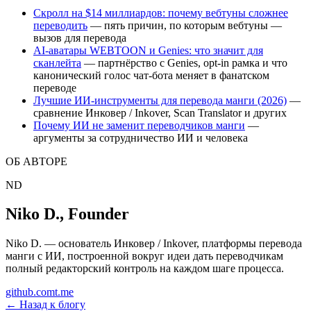
Скролл на $14 миллиардов: почему вебтуны сложнее
переводить
— пять причин, по которым вебтуны —
вызов для перевода
AI-аватары WEBTOON и Genies: что значит для
сканлейта
— партнёрство с Genies, opt-in рамка и что
канонический голос чат-бота меняет в фанатском
переводе
Лучшие ИИ-инструменты для перевода манги (2026)
—
сравнение Инковер / Inkover, Scan Translator и других
Почему ИИ не заменит переводчиков манги
—
аргументы за сотрудничество ИИ и человека
ОБ АВТОРЕ
ND
Niko D.
,
Founder
Niko D. — основатель Инковер / Inkover, платформы перевода
манги с ИИ, построенной вокруг идеи дать переводчикам
полный редакторский контроль на каждом шаге процесса.
github.com
t.me
←
Назад к блогу