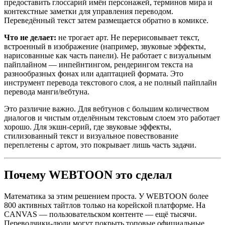
предоставить глоссарий имён персонажей, терминов мира и
контекстные заметки для управления переводом.
Переведённый текст затем размещается обратно в комиксе.
Что не делает:
не трогает арт. Не перерисовывает текст,
встроенный в изображение (например, звуковые эффекты,
нарисованные как часть панели). Не работает с визуальным
пайплайном — инпейнтингом, рендерингом текста на
разнообразных фонах или адаптацией формата. Это
инструмент перевода текстового слоя, а не полный пайплайн
перевода манги/вебтуна.
Это различие важно. Для вебтунов с большим количеством
диалогов и чистым отделённым текстовым слоем это работает
хорошо. Для экшн-серий, где звуковые эффекты,
стилизованный текст и визуальное повествование
переплетены с артом, это покрывает лишь часть задачи.
Почему WEBTOON это сделал
Математика за этим решением проста. У WEBTOON более
800 активных тайтлов только на корейской платформе. На
CANVAS — пользовательском контенте — ещё тысячи.
Переводчики-люди могут покрыть топовые официальные