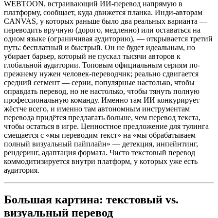
WEBTOON, встраивающий ИИ-перевод напрямую в
платформу, сообщает, куда движется планка. Инди-авторам
CANVAS, у которых раньше было два реальных варианта —
переводить вручную (дорого, медленно) или оставаться на
одном языке (ограничивая аудиторию), — открывается третий
путь: бесплатный и быстрый. Он не будет идеальным, но
убирает барьер, который не пускал тысячи авторов к
глобальной аудитории. Топовым официальным сериям по-
прежнему нужен человек-переводчик; реально сдвигается
средний сегмент — серии, популярные настолько, чтобы
оправдать перевод, но не настолько, чтобы тянуть полную
профессиональную команду. Именно там ИИ конкурирует
жёстче всего, и именно там автономным инструментам
перевода придётся предлагать больше, чем перевод текста,
чтобы остаться в игре. Ценностное предложение для тулинга
смещается с «мы переводим текст» на «мы обрабатываем
полный визуальный пайплайн» — детекция, инпейнтинг,
рендеринг, адаптация формата. Чисто текстовый перевод
коммодитизируется внутри платформ, у которых уже есть
аудитория.
Большая картина: текстовый vs.
визуальный перевод