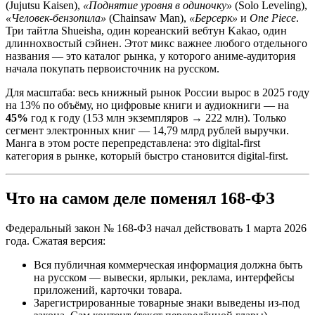
(Jujutsu Kaisen),
«Поднятие уровня в одиночку»
(Solo Leveling),
«Человек-бензопила»
(Chainsaw Man),
«Берсерк»
и
One Piece
.
Три тайтла Shueisha, один кореанский вебтун Kakao, один
длиннохвостый сэйнен. Этот микс важнее любого отдельного
названия — это каталог рынка, у которого аниме-аудитория
начала покупать первоисточник на русском.
Для масштаба: весь книжный рынок России вырос в 2025 году
на 13% по объёму, но цифровые книги и аудиокниги — на
45%
год к году (153 млн экземпляров → 222 млн). Только
сегмент электронных книг — 14,79 млрд рублей выручки.
Манга в этом росте перепредставлена: это digital-first
категория в рынке, который быстро становится digital-first.
Что на самом деле поменял 168-ФЗ
Федеральный закон № 168-ФЗ начал действовать 1 марта 2026
года. Сжатая версия:
Вся публичная коммерческая информация должна быть
на русском — вывески, ярлыки, реклама, интерфейсы
приложений, карточки товара.
Зарегистрированные товарные знаки выведены из-под