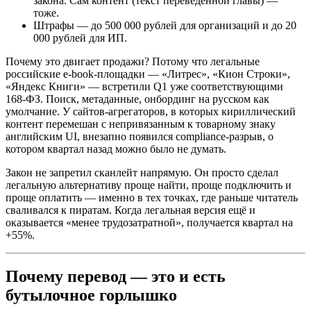
закона. Сам контент (текст переведённой главы) —
тоже.
Штрафы — до 500 000 рублей для организаций и до 20
000 рублей для ИП.
Почему это двигает продажи? Потому что легальные
российские e-book-площадки — «Литрес», «Кион Строки»,
«Яндекс Книги» — встретили Q1 уже соответствующими
168-ФЗ. Поиск, метаданные, онбординг на русском как
умолчание. У сайтов-агрегаторов, в которых кириллический
контент перемешан с непривязанным к товарному знаку
английским UI, внезапно появился compliance-разрыв, о
котором квартал назад можно было не думать.
Закон не запретил сканлейт напрямую. Он просто сделал
легальную альтернативу проще найти, проще подключить и
проще оплатить — именно в тех точках, где раньше читатель
сваливался к пиратам. Когда легальная версия ещё и
оказывается «менее трудозатратной», получается квартал на
+55%.
Почему перевод — это и есть
бутылочное горлышко