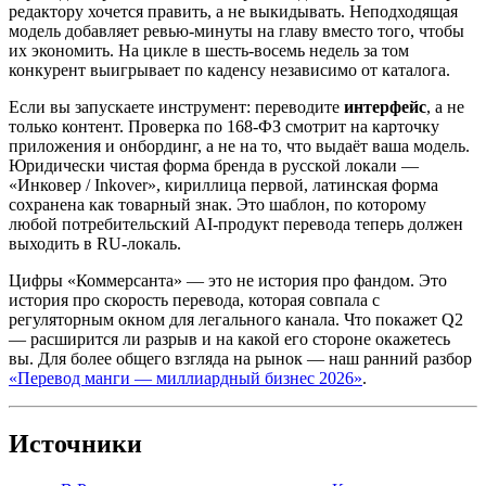
редактору хочется править, а не выкидывать. Неподходящая
модель добавляет ревью-минуты на главу вместо того, чтобы
их экономить. На цикле в шесть-восемь недель за том
конкурент выигрывает по каденсу независимо от каталога.
Если вы запускаете инструмент: переводите
интерфейс
, а не
только контент. Проверка по 168-ФЗ смотрит на карточку
приложения и онбординг, а не на то, что выдаёт ваша модель.
Юридически чистая форма бренда в русской локали —
«Инковер / Inkover», кириллица первой, латинская форма
сохранена как товарный знак. Это шаблон, по которому
любой потребительский AI-продукт перевода теперь должен
выходить в RU-локаль.
Цифры «Коммерсанта» — это не история про фандом. Это
история про скорость перевода, которая совпала с
регуляторным окном для легального канала. Что покажет Q2
— расширится ли разрыв и на какой его стороне окажетесь
вы. Для более общего взгляда на рынок — наш ранний разбор
«Перевод манги — миллиардный бизнес 2026»
.
Источники