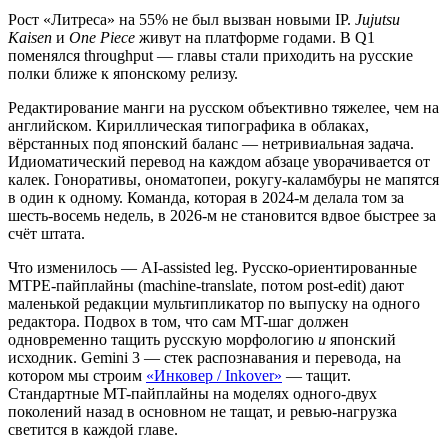
Рост «Литреса» на 55% не был вызван новыми IP.
Jujutsu
Kaisen
и
One Piece
живут на платформе годами. В Q1
поменялся throughput — главы стали приходить на русские
полки ближе к японскому релизу.
Редактирование манги на русском объективно тяжелее, чем на
английском. Кириллическая типографика в облаках,
вёрстанных под японский баланс — нетривиальная задача.
Идиоматический перевод на каждом абзаце уворачивается от
калек. Гоноративы, ономатопеи, рокугу-каламбуры не мапятся
в один к одному. Команда, которая в 2024-м делала том за
шесть-восемь недель, в 2026-м не становится вдвое быстрее за
счёт штата.
Что изменилось — AI-assisted leg. Русско-ориентированные
MTPE-пайплайны (machine-translate, потом post-edit) дают
маленькой редакции мультипликатор по выпуску на одного
редактора. Подвох в том, что сам MT-шаг должен
одновременно тащить русскую морфологию
и
японский
исходник. Gemini 3 — стек распознавания и перевода, на
котором мы строим
«Инковер / Inkover»
— тащит.
Стандартные MT-пайплайны на моделях одного-двух
поколений назад в основном не тащат, и ревью-нагрузка
светится в каждой главе.