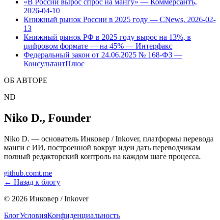
«В России вырос спрос на мангу» — Коммерсантъ,
2026-04-10
Книжный рынок России в 2025 году — CNews, 2026-02-
13
Книжный рынок РФ в 2025 году вырос на 13%, в
цифровом формате — на 45% — Интерфакс
Федеральный закон от 24.06.2025 № 168-ФЗ —
КонсультантПлюс
ОБ АВТОРЕ
ND
Niko D.
,
Founder
Niko D. — основатель Инковер / Inkover, платформы перевода
манги с ИИ, построенной вокруг идеи дать переводчикам
полный редакторский контроль на каждом шаге процесса.
github.com
t.me
←
Назад к блогу
©
2026
Инковер / Inkover
Блог
Условия
Конфиденциальность