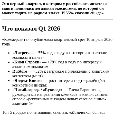
Это первый квартал, в котором у российского читателя
манги появилась легальная экосистема, по которой он
может ходить на родном языке. И 55% сказали ей «да».
Что показал Q1 2026
«Коммерсантъ» опубликовал квартальный срез 10 апреля 2026
года.
«Литрес»
— +55% год к году в категории «азиатские
комиксы и манга»
«Кион Строки»
— +78% год к году по интересу к
азиатским комиксам
RuStore
— +32% к загрузкам приложений с азиатским
контентом (март)
«Яндекс Книги»
— рост интереса подтверждён (без
конкретной цифры)
«Читай-город» / «Буквоед»
— Елена Барвинская,
руководитель направления комиксов и манги, связала
спрос с «регулярным выходом новых сезонов аниме-
адаптаций»
Топ-5 продаж по легальным каналам:
«Магическая битва»