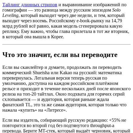
Тайлинг длинных стрипов
и выравнивание изображений по
гомографии — это разница между русским эпизодом
Solo
Leveling
, который выходит через две недели, и тем, который
выходит через восемь. Российскому e-book-рынку на 14,79
млрд рублей всё равно, какая модель сгенерировала какую
реплику. Ему важно, чтобы глава прилетала в тот же вторник,
в который она вышла в Корее.
Что это значит, если вы переводите
Если вы сканлейтер и думаете, продолжать ли переводить
коммерческий Shueisha или Kakao на русский: математика
перевернулась. Легальная версия теперь русская по
умолчанию, доступна на каждом российском платёжном
рельсе и приходит в течение нескольких дней после японского
релиза на топ-20 тайтлах. Окно подхвата для горячих серий
схлопывается — и аудитория, которая раньше ждала
фанатский TL, это та же самая аудитория, которая только что
нажала «купить» на «Литресе».
Если вы издатель, собирающий русскую редакцию: +55% не
повторится во второй год без подтянутого throughput-а
перевода. Берите MT-стек, который выдаёт черновик, который