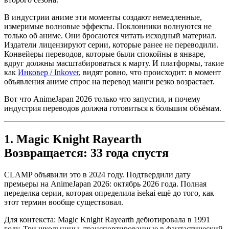
В индустрии аниме эти моменты создают немедленные,
измеримые волновые эффекты. Поклонники волнуются не
только об аниме. Они бросаются читать исходный материал.
Издатели лицензируют серии, которые ранее не переводили.
Конвейеры переводов, которые были спокойны в январе,
вдруг должны масштабироваться к марту. И платформы, такие
как
Инковер / Inkover
, видят ровно, что происходит: в момент
объявления аниме спрос на перевод манги резко возрастает.
Вот что AnimeJapan 2026 только что запустил, и почему
индустрия переводов должна готовиться к большим объёмам.
1. Magic Knight Rayearth
Возвращается: 33 года спустя
CLAMP объявили это в 2024 году. Подтвердили дату
премьеры на AnimeJapan 2026: октябрь 2026 года. Полная
переделка серии, которая определила isekai ещё до того, как
этот термин вообще существовал.
Для контекста: Magic Knight Rayearth дебютировала в 1991
году. Три школьницы, транспортированные в фантастический