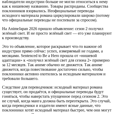
наблюдатели индустрии больше не могли относиться к нему
как к нишевому названию. Товары распроданы. Сообщества
поклонников взорвались. Неофициальные переводы
исходного материала романа циркулировали широко (потому
что официальные переводы не поспевали за спросом).
На AnimeJapan 2026 пришло объявление: сезон 2 получил
зелёный свет. И не просто зелёный свет — его уже планируют
к производству.
Это то объявление, которое раскрывает что-то важное об
индустрии прямо сейчас: успех, измеряемый не годами, а
месяцами. Sentenced to Be a Hero прошла от «нишевой
адаптации» к «получил зелёный свет для сезона 2» примерно
за 12 месяцев. Так аниме обычно не движется. Так аниме
движется, когда повествование достаточно сильно, чтобы
поклонники активно охотились за исходным материалом и
требовали большего.
Следствие для переводчиков: исходный материал романа
существует, он продаётся, и официальные переводы будут
гоняться, чтобы наверстать упущенное перед сезоном 2. Это
не случай, когда манга должна быть переоткрыта. Это случай,
когда переводчики и издатели имеют ясные данные, что
поклонники хотят исходный материал быстрее, чем они могут