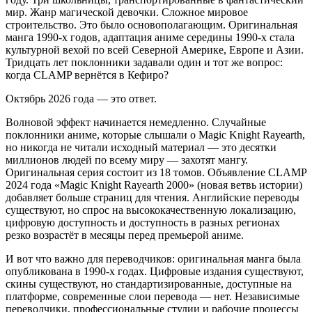
мир. Жанр магической девочки. Сложное мировое
строительство. Это было основополагающим. Оригинальная
манга 1990-х годов, адаптация аниме середины 1990-х стала
культурной вехой по всей Северной Америке, Европе и Азии.
Тридцать лет поклонники задавали один и тот же вопрос:
когда CLAMP вернётся в Кефиро?
Октябрь 2026 года — это ответ.
Волновой эффект начинается немедленно. Случайные
поклонники аниме, которые слышали о Magic Knight Rayearth,
но никогда не читали исходный материал — это десятки
миллионов людей по всему миру — захотят мангу.
Оригинальная серия состоит из 18 томов. Объявление CLAMP
2024 года «Magic Knight Rayearth 2000» (новая ветвь истории)
добавляет больше страниц для чтения. Английские переводы
существуют, но спрос на высококачественную локализацию,
цифровую доступность и доступность в разных регионах
резко возрастёт в месяцы перед премьерой аниме.
И вот что важно для переводчиков: оригинальная манга была
опубликована в 1990-х годах. Цифровые издания существуют,
скины существуют, но стандартизированные, доступные на
платформе, современные слои перевода — нет. Независимые
переводчики, профессиональные студии и рабочие процессы