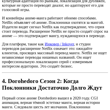
культурная адаптация по рынкам, локализация для дубляжей,
которые не просто переводят диалог, но адаптируют его для
голосовой игры.
И конвейеры аниме-манга работают обоими способами.
Netflix объявляет об аниме. Поклонники охотятся за мангой.
Издатели видят сигнал Netflix как подтверждение, что серия
стоит перевода. Расширение Netflix не просто создаёт спрос на
аниме — это подтверждает мангу, нуждающуюся в переводе.
Для платформ, такие как
Инковер / Inkover
, и студии
переводов расширение Netflix означает это: ожидайте
клиентов, просящих массовый перевод манги. Netflix не ищет
независимые переводы нишевых названий. Он ищет
профессиональную локализацию серий с измеримым
интересом аудитории. Это создаёт бизнес.
4. Dorohedoro Сезон 2: Когда
Поклонники Достаточно Долго Ждут
Первый сезон аниме Dorohedoro вышел в 2020 году. CGI
анимация, верная тёмной эстетике манги, верная истории
манги. Следовали шесть лет молчания. Поклонники