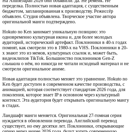
На AnimeJapan 2026 они объявили: да. Не ремейк. Не
переделка. Полностью новая адаптация, с существенным
бюджетом, запланированная к производству. Режиссёр
объявлен. Студия объявлена. Творческое участие автора
оригинальной манги подтверждено.
Hokuto no Ken занимает уникальную позицию: это
одновременно культурная икона и, для более молодых
аудиторий, исторический артефакт. Поклонники в 40-х годах
помнят, как смотрели это в 1980-х на VHS. Поклонники в 20-
х знают это из мемов, культурных ссылок и, может быть,
видеоклипов TikTok. Большинство поклонников Gen-Z
слышали
о нём, но никогда не читали исходный материал и не
смотрели оригинальное аниме.
Новая адаптация полностью меняет это уравнение. Hokuto no
Ken будет доступен в современном качестве производства, с
анимацией, которая соответствует стандартам 2026 года, для
поколения, которое знает IP в основном через культурный
контекст. Эта аудитория будет открывать оригинальную мангу
в стадах.
Ландшафт манги меняется. Оригинальная 27-томная серия
нуждается в обновлении перевода. Английский перевод
существует, но ему десятки лет. Поклонники, открывающие
серию через аниме 2026 года, будут хотеть современную