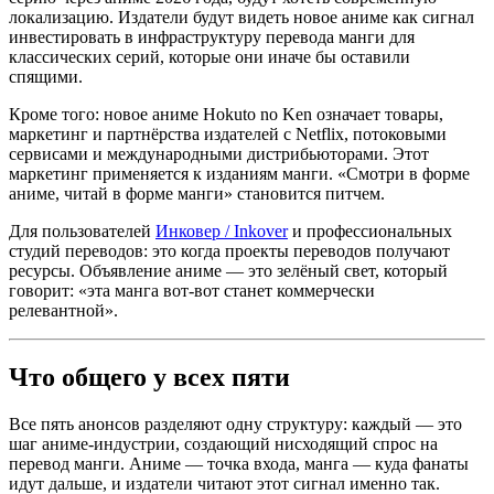
локализацию. Издатели будут видеть новое аниме как сигнал
инвестировать в инфраструктуру перевода манги для
классических серий, которые они иначе бы оставили
спящими.
Кроме того: новое аниме Hokuto no Ken означает товары,
маркетинг и партнёрства издателей с Netflix, потоковыми
сервисами и международными дистрибьюторами. Этот
маркетинг применяется к изданиям манги. «Смотри в форме
аниме, читай в форме манги» становится питчем.
Для пользователей
Инковер / Inkover
и профессиональных
студий переводов: это когда проекты переводов получают
ресурсы. Объявление аниме — это зелёный свет, который
говорит: «эта манга вот-вот станет коммерчески
релевантной».
Что общего у всех пяти
Все пять анонсов разделяют одну структуру: каждый — это
шаг аниме-индустрии, создающий нисходящий спрос на
перевод манги. Аниме — точка входа, манга — куда фанаты
идут дальше, и издатели читают этот сигнал именно так.