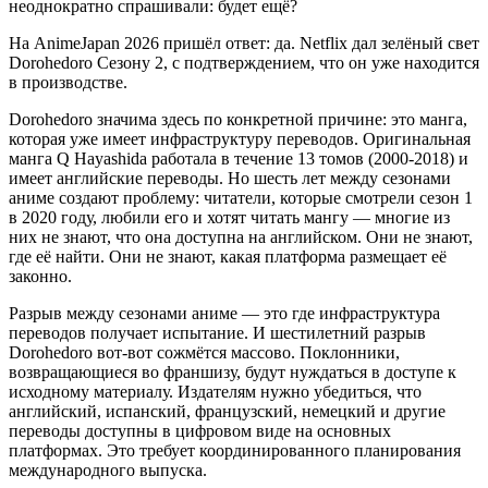
неоднократно спрашивали: будет ещё?
На AnimeJapan 2026 пришёл ответ: да. Netflix дал зелёный свет
Dorohedoro Сезону 2, с подтверждением, что он уже находится
в производстве.
Dorohedoro значима здесь по конкретной причине: это манга,
которая уже имеет инфраструктуру переводов. Оригинальная
манга Q Hayashida работала в течение 13 томов (2000-2018) и
имеет английские переводы. Но шесть лет между сезонами
аниме создают проблему: читатели, которые смотрели сезон 1
в 2020 году, любили его и хотят читать мангу — многие из
них не знают, что она доступна на английском. Они не знают,
где её найти. Они не знают, какая платформа размещает её
законно.
Разрыв между сезонами аниме — это где инфраструктура
переводов получает испытание. И шестилетний разрыв
Dorohedoro вот-вот сожмётся массово. Поклонники,
возвращающиеся во франшизу, будут нуждаться в доступе к
исходному материалу. Издателям нужно убедиться, что
английский, испанский, французский, немецкий и другие
переводы доступны в цифровом виде на основных
платформах. Это требует координированного планирования
международного выпуска.