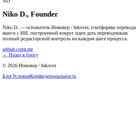
ND
Niko D.
,
Founder
Niko D. — основатель Инковер / Inkover, платформы перевода
манги с ИИ, построенной вокруг идеи дать переводчикам
полный редакторский контроль на каждом шаге процесса.
github.com
t.me
←
Назад к блогу
©
2026
Инковер / Inkover
Блог
Условия
Конфиденциальность