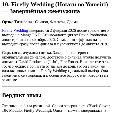
10. Firefly Wedding (Hotaru no Yomeiri)
— Завершённая жемчужина
Орэко Татибана
· Сэйнэн, Фэнтези, Драма
Firefly Wedding
завершился 2 февраля 2026 после трёхлетнего
выхода на MangaONE. Аниме-адаптация от David Production
анонсирована на октябрь 2026. Семь спин-офф глав начали
выходить сразу после финала и публикуются до августа 2026.
Скрытая жемчужина списка. Завершённая серия с
окончательным финалом, достаточно сильная, чтобы получить
аниме от David Production (JoJo's, Fire Force). Если хотите что-
то, что можно прочитать от начала до конца этой зимой, не
ожидая новых глав — Firefly Wedding идеальный выбор. Она
закончена, она хороша, и к осени все будут о ней говорить из-
за аниме.
Вердикт зимы
Эта зима не была рутинной. Серии завершились (Black Clover,
JJK Modulo, Firefly Wedding). Одна — может, завершилась, а