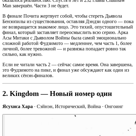
оказалось реальностью. Спустя 8 лет и 232 главы Chainsaw
Man завершён. Части 3 не будет.
В финале Почита жертвует собой, чтобы стереть Дьявола
Бензопилы из существования, оставляя Дэндзи одного — пока
не возвращается знакомое лицо. Это тихий, опустошительный
финал, который заставляет переосмыслить всю серию. Арка
Асы Митаки с Дьяволом Войны была самой эмоционально
сложной работой Фудзимото — медленнее, чем часть 1, более
личной, более тревожной — и развязка попадает ровно так
сильно, как нужно.
Если не читали часть 2 — сейчас самое время. Она завершена,
это Фудзимото на пике, и финал уже обсуждают как один из
великих сёнэн-финалов.
2. Kingdom — Новый номер один
Ясухиса Хара
· Сэйнэн, Исторический, Война · Онгоинг