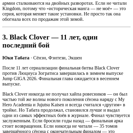
армии сталкиваются на двойных разворотах. Если не читали
Kingdom, потому что «историческая манга — не моё» — это
серия, которая меняет такие установки. Не просто так она
обогнала всех по продажам этой зимой.
3. Black Clover — 11 лет, один
последний бой
Юки Табата
· Сёнэн, Фэнтези, Экшен
После 11 лет сериализации финальная битва Black Clover
против Люциуса Зогратиса завершилась в зимнем выпуске
Jump GIGA 2026. Финальная глава ожидается в весеннем
выпуске.
Black Clover никогда не получал хайпа ровесников — он был
частью той же волны нового поколения сёнэна наряду с My
Hero Academia и Jujutsu Kaisen и всегда считался «другим» в
тройке. Но Табата продолжал, становился лучше и выдал
одни из самых эффектных боёв в журнале. Финал чувствуется
заслуженным. Если бросили годы назад — финальная арка
стоит возвращения. Если никогда не читали — 35 томов
завершённого сёнэна с окончательным финалом — это