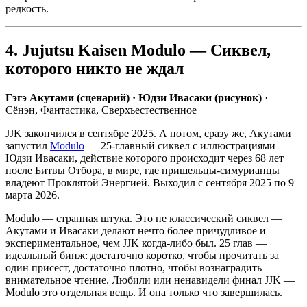
редкость.
4. Jujutsu Kaisen Modulo — Сиквел,
которого никто не ждал
Гэгэ Акутами (сценарий) · Юдзи Ивасаки (рисунок)
·
Сёнэн, Фантастика, Сверхъестественное
JJK закончился в сентябре 2025. А потом, сразу же, Акутами
запустил
Modulo
— 25-главный сиквел с иллюстрациями
Юдзи Ивасаки, действие которого происходит через 68 лет
после Битвы Отбора, в мире, где пришельцы-симурианцы
владеют Проклятой Энергией. Выходил с сентября 2025 по 9
марта 2026.
Modulo — странная штука. Это не классический сиквел —
Акутами и Ивасаки делают нечто более причудливое и
экспериментальное, чем JJK когда-либо был. 25 глав —
идеальный бинж: достаточно коротко, чтобы прочитать за
один присест, достаточно плотно, чтобы вознаградить
внимательное чтение. Любили или ненавидели финал JJK —
Modulo это отдельная вещь. И она только что завершилась.