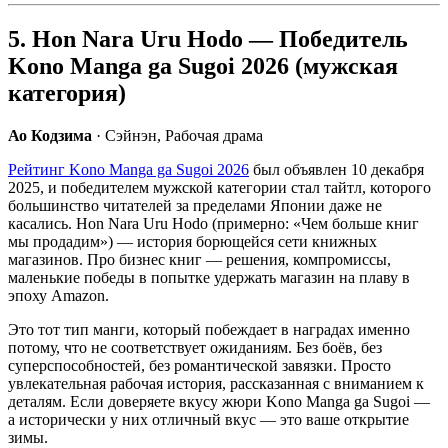
5. Hon Nara Uru Hodo — Победитель
Kono Manga ga Sugoi 2026 (мужская
категория)
Ао Кодзима
· Сэйнэн, Рабочая драма
Рейтинг Kono Manga ga Sugoi 2026
был объявлен 10 декабря
2025, и победителем мужской категории стал тайтл, которого
большинство читателей за пределами Японии даже не
касались. Hon Nara Uru Hodo (примерно: «Чем больше книг
мы продадим») — история борющейся сети книжных
магазинов. Про бизнес книг — решения, компромиссы,
маленькие победы в попытке удержать магазин на плаву в
эпоху Amazon.
Это тот тип манги, который побеждает в наградах именно
потому, что не соответствует ожиданиям. Без боёв, без
суперспособностей, без романтической завязки. Просто
увлекательная рабочая история, рассказанная с вниманием к
деталям. Если доверяете вкусу жюри Kono Manga ga Sugoi —
а исторически у них отличный вкус — это ваше открытие
зимы.