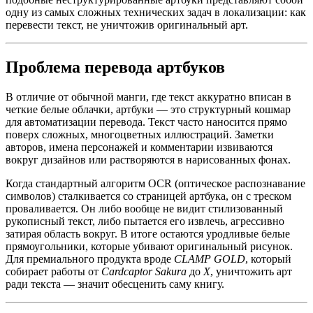
одну из самых сложных технических задач в локализации: как
перевести текст, не уничтожив оригинальный арт.
Проблема перевода артбуков
В отличие от обычной манги, где текст аккуратно вписан в
четкие белые облачки, артбуки — это структурный кошмар
для автоматизации перевода. Текст часто наносится прямо
поверх сложных, многоцветных иллюстраций. Заметки
авторов, имена персонажей и комментарии извиваются
вокруг дизайнов или растворяются в нарисованных фонах.
Когда стандартный алгоритм OCR (оптическое распознавание
символов) сталкивается со страницей артбука, он с треском
проваливается. Он либо вообще не видит стилизованный
рукописный текст, либо пытается его извлечь, агрессивно
затирая область вокруг. В итоге остаются уродливые белые
прямоугольники, которые убивают оригинальный рисунок.
Для премиального продукта вроде
CLAMP GOLD
, который
собирает работы от
Cardcaptor Sakura
до
X
, уничтожить арт
ради текста — значит обесценить саму книгу.