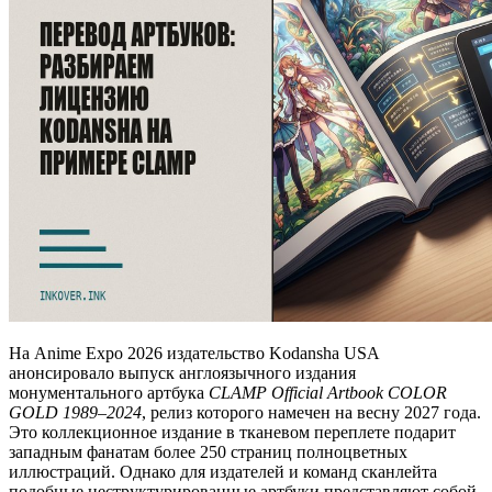
На Anime Expo 2026 издательство Kodansha USA
анонсировало выпуск англоязычного издания
монументального артбука
CLAMP Official Artbook COLOR
GOLD 1989–2024
, релиз которого намечен на весну 2027 года.
Это коллекционное издание в тканевом переплете подарит
западным фанатам более 250 страниц полноцветных
иллюстраций. Однако для издателей и команд сканлейта
подобные неструктурированные артбуки представляют собой